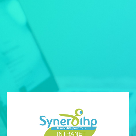
YNERGIHP
UEIL
VICES