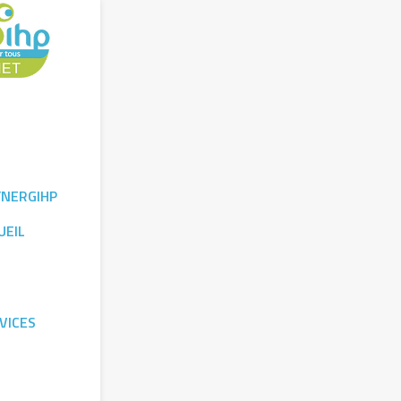
YNERGIHP
UEIL
VICES