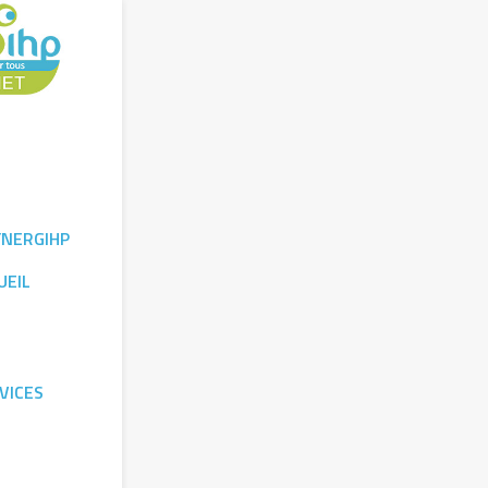
YNERGIHP
UEIL
VICES