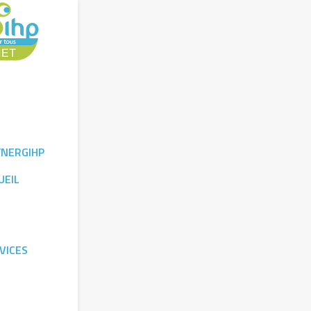
YNERGIHP
UEIL
VICES